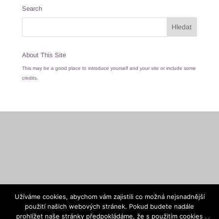
Search
About This Site
This may be a good place to introduce yourself and your site or include some
credits.
Užíváme cookies, abychom vám zajistili co možná nejsnadnější
Vytvořil
Grafikaart.cz
použití našich webových stránek. Pokud budete nadále
prohlížet naše stránky předpokládáme, že s použitím cookies